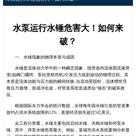
水泵运行水锤危害大！如何来
破？
一、水锤现象的物理本质与成因
水锤是流体动力学中的一种瞬态现象，指管道内流体因流速突
变(如阀门骤闭、泵站突然停机)引发压力急剧波动的物理过程。其
本质是流体动能与压力能的瞬间转换-当流动受阻时，流体惯性导
致压力激增，形成冲击波，对管道系统造成类似“锤击”的破坏效
应。
根据国际水力学会的统计数据，全球每年因水锤引发的管道事
故约占供水系统故障的12%，直接经济损失超过5亿美元。
从工程分类看，水锤主要包括启动水锤、关阀水锤和停泵水
锤。其中，停泵水锤危害最大。例如，某城市供水系统案例分析显