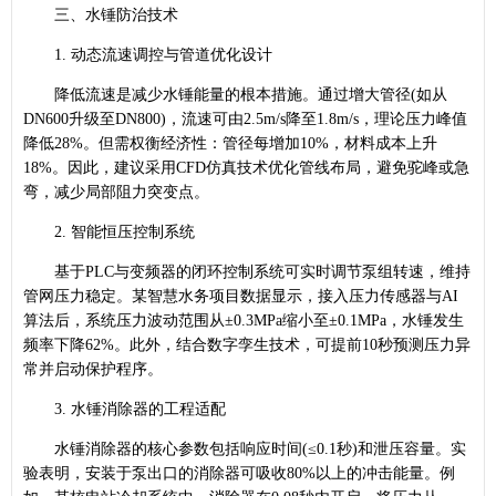
三、水锤防治技术
1. 动态流速调控与管道优化设计
降低流速是减少水锤能量的根本措施。通过增大管径(如从
DN600升级至DN800)，流速可由2.5m/s降至1.8m/s，理论压力峰值
降低28%。但需权衡经济性：管径每增加10%，材料成本上升
18%。因此，建议采用CFD仿真技术优化管线布局，避免驼峰或急
弯，减少局部阻力突变点。
2. 智能恒压控制系统
基于PLC与变频器的闭环控制系统可实时调节泵组转速，维持
管网压力稳定。某智慧水务项目数据显示，接入压力传感器与AI
算法后，系统压力波动范围从±0.3MPa缩小至±0.1MPa，水锤发生
频率下降62%。此外，结合数字孪生技术，可提前10秒预测压力异
常并启动保护程序。
3. 水锤消除器的工程适配
水锤消除器的核心参数包括响应时间(≤0.1秒)和泄压容量。实
验表明，安装于泵出口的消除器可吸收80%以上的冲击能量。例