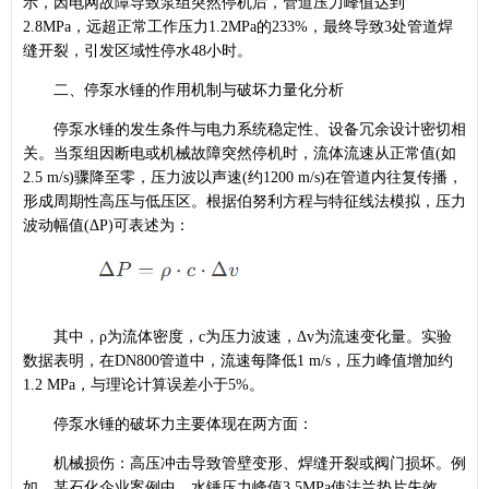
示，因电网故障导致泵组突然停机后，管道压力峰值达到
2.8MPa，远超正常工作压力1.2MPa的233%，最终导致3处管道焊
缝开裂，引发区域性停水48小时。
二、停泵水锤的作用机制与破坏力量化分析
停泵水锤的发生条件与电力系统稳定性、设备冗余设计密切相
关。当泵组因断电或机械故障突然停机时，流体流速从正常值(如
2.5 m/s)骤降至零，压力波以声速(约1200 m/s)在管道内往复传播，
形成周期性高压与低压区。根据伯努利方程与特征线法模拟，压力
波动幅值(ΔP)可表述为：
其中，ρ为流体密度，c为压力波速，Δv为流速变化量。实验
数据表明，在DN800管道中，流速每降低1 m/s，压力峰值增加约
1.2 MPa，与理论计算误差小于5%。
停泵水锤的破坏力主要体现在两方面：
机械损伤：高压冲击导致管壁变形、焊缝开裂或阀门损坏。例
如，某石化企业案例中，水锤压力峰值3.5MPa使法兰垫片失效，