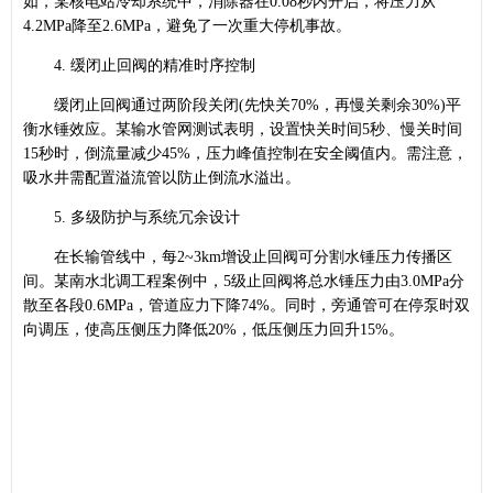
如，某核电站冷却系统中，消除器在0.08秒内开启，将压力从
4.2MPa降至2.6MPa，避免了一次重大停机事故。
4. 缓闭止回阀的精准时序控制
缓闭止回阀通过两阶段关闭(先快关70%，再慢关剩余30%)平
衡水锤效应。某输水管网测试表明，设置快关时间5秒、慢关时间
15秒时，倒流量减少45%，压力峰值控制在安全阈值内。需注意，
吸水井需配置溢流管以防止倒流水溢出。
5. 多级防护与系统冗余设计
在长输管线中，每2~3km增设止回阀可分割水锤压力传播区
间。某南水北调工程案例中，5级止回阀将总水锤压力由3.0MPa分
散至各段0.6MPa，管道应力下降74%。同时，旁通管可在停泵时双
向调压，使高压侧压力降低20%，低压侧压力回升15%。